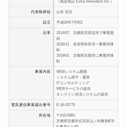
（英語表記 Extra Innovation Inc.）
代表取締役
山木 宗法
設立
平成26年7月8日
沿革
2014/07 京都府京田辺市で事業開
始
2016/11 奈良県奈良市へ事業所移
転
2019/01 京都府京都市に事業所移
転
事業内容
WEBシステム開発
システム保守・運用
ITコンサルティング
WEBサービスの提供
オンライン決済システムの提供
電気通信事業届出番号
E-26-03775
所在地
〒615-0081
京都府京都市右京区山ノ内養老町8-
9 養老ビル4F